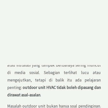
Padahal,
outdoor unit bekerja dalam kondisi berat.
Unit ini terpapar panas, hujan, debu, angin, getaran,
dan lingkungan luar setiap hari. Pada aplikasi gedung,
ruko, hotel, apartemen, pabrik, rooftop, atau area
komersial, posisi outdoor unit juga sering berada di
tempat yang cukup sulit diakses.
Belakangan, konten video pendek tentang outdoor
AC jatuh, unit dicuri, teknisi bekerja tanpa pengaman,
atau instalasi yang tampak berbahaya sering muncul
di media sosial. Sebagian terlihat lucu atau
mengejutkan, tetapi di balik itu ada pelajaran
penting:
outdoor unit HVAC tidak boleh dipasang dan
dirawat asal-asalan
.
Masalah outdoor unit bukan hanya soal pendinginan.